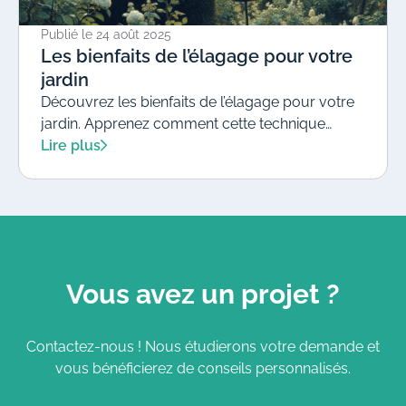
Publié le
24 août 2025
Les bienfaits de l’élagage pour votre
jardin
Découvrez les bienfaits de l’élagage pour votre
jardin. Apprenez comment cette technique
améliore la santé des plantes, embellit votre
Lire plus
espace extérieur et favorise la sécurité. Confiez
vos travaux à PLANTAGO PAYSAGE pour un
jardin florissant et en pleine forme !
Vous avez un projet ?
Contactez-nous ! Nous étudierons votre demande et
vous bénéficierez de conseils personnalisés.