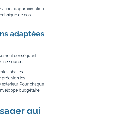
sation ni approximation.
 technique de nos
ions adaptées
issement conséquent
s ressources :
rentes phases
 précision les
e extérieur. Pour chaque
 enveloppe budgétaire
sager qui