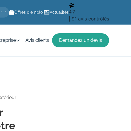
4,7
Offres d'emploi
Actualités
** **
| 91 avis contrôlés
treprise
Avis clients
Demandez un devis
xtérieur
r
otre