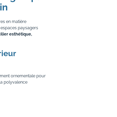
in
ires en matière
es espaces paysagers
lier esthétique,
rieur
rement ornementale pour
 la polyvalence