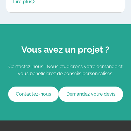
améliore la santé des plantes, embellit votre
Lire plus
espace extérieur et favorise la sécurité. Confiez
vos travaux à PLANTAGO PAYSAGE pour un
jardin florissant et en pleine forme !
Vous avez un projet ?
Contactez-nous ! Nous étudierons votre demande et
vous bénéficierez de conseils personnalisés.
Contactez-nous
Demandez votre devis