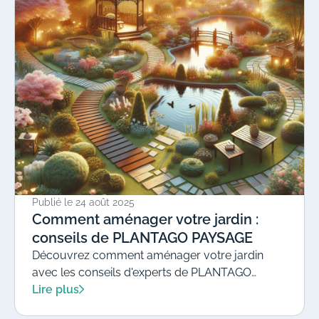
Publié le
24 août 2025
Comment aménager votre jardin :
conseils de PLANTAGO PAYSAGE
Découvrez comment aménager votre jardin
avec les conseils d'experts de PLANTAGO
PAYSAGE. Transformez votre espace extérieur
Lire plus
en un havre de paix grâce à des astuces sur la